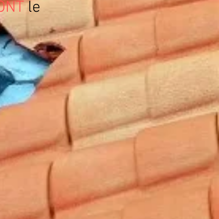
ONT
le