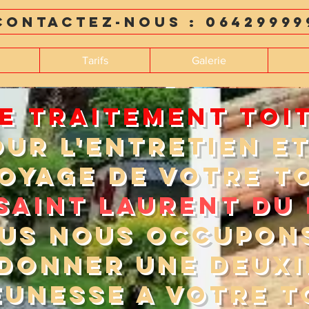
Contactez-nous : 06429999
Tarifs
Galerie
RE TRAITEMENT TOI
OUR L'ENTRETIEN ET
OYAGE DE VOTRE T
SAINT LAURENT DU 
US NOUS OCCUPON
DONNER UNE DEUX
EUNESSE A VOTRE T