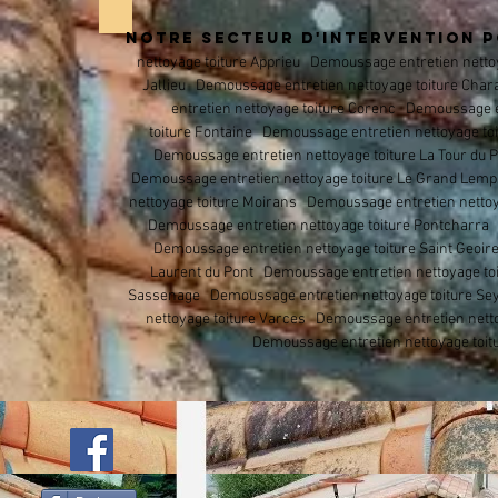
NOTRE SECTEUR D'INTERVENTION P
nettoyage toiture Apprieu
Demoussage entretien nettoy
Jallieu
Demoussage entretien nettoyage toiture
Char
entretien nettoyage toiture
Corenc
Demoussage en
toiture
Fontaine Demoussage entretien nettoyage toi
Demoussage entretien nettoyage toiture La Tour du 
Demoussage entretien nettoyage toiture Le Grand Lemp
nettoyage toiture Moirans Demoussage entretien nettoy
Demoussage entretien nettoyage toiture Pontcharra D
Demoussage entretien nettoyage toiture Saint Geoir
Laurent du Pont Demoussage entretien nettoyage toi
Sassenage Demoussage entretien nettoyage toiture Sey
nettoyage toiture Varces Demoussage entretien netto
Demoussage entretien nettoyage toitu