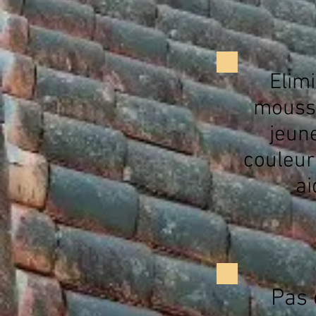
Elimi
mousse
jeune
couleur
ai
Pas 