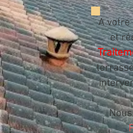
A votre
et ré
Traitem
terrasse
i
nterve
Nous