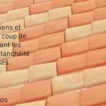
hens et
 coup de
vent les
étanchéité
ses.
vos