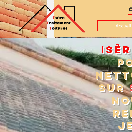
Accueil
ISÈ
P
NETT
sur
NO
RE
J