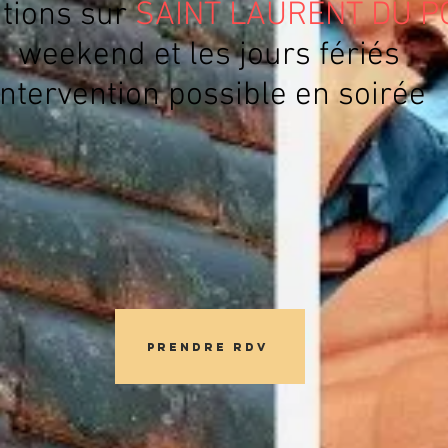
ntions sur
SAINT LAURENT DU P
weekend et les jours fériés
Intervention possible en soirée
Prendre RDV