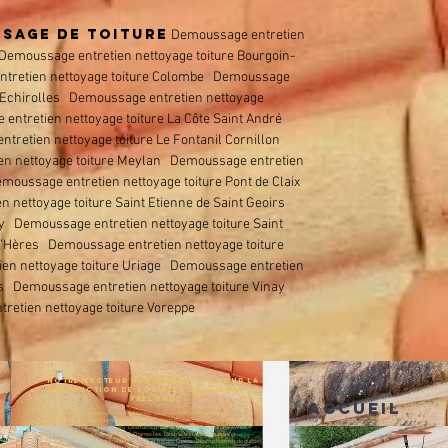
SSAGE DE TOITURE
Demoussage entretien
emoussage entretien nettoyage toiture Bourgoin-
retien nettoyage toiture
Colombe
Demoussage
Echirolles
Demoussage entretien nettoyage
ntretien nettoyage toiture La Côte Saint André
retien nettoyage toiture Le Fontanil Cornillon
en nettoyage toiture Meylan Demoussage entretien
oussage entretien nettoyage toiture Pont de Claix
nettoyage toiture Saint Etienne de Saint Geoirs
y Demoussage entretien nettoyage toiture Saint
 d’Hères Demoussage entretien nettoyage
toiture
en nettoyage toiture Uriage Demoussage entretien
ns Demoussage entretien nettoyage toiture Vinay
retien nettoyage toiture Voreppe
NOTRE SECTEUR D'INTERVENTION POUR LA
DESTRUCTION DE VOS NIDS DE GUEPES ET
FRELONS
Accueil
Destruction nids de guêpes et frelons Apprieu
Destruction nids de guêpes et
frelons
Autrans
Destruction nids de guêpes et frelons
Beaurepaire Destruction nids de
guêpes et frelons Bourgoin-Jallieu
Destruction nids de guêpes et frelons
Charavines
Destruction nids de guêpes et frelons
Charnecles
Destruction nids de guêpes et
frelons
Colombe
Destruction nids de guêpes et frelons
Corenc
Destruction nids de guêpes