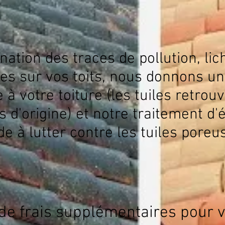
nation des traces de pollution, lic
s sur vos toits, nous donnons un
 à votre toiture (les tuiles retrou
s d'origine) et notre traitement d'
de à lutter contre les tuiles poreu
de frais supplémentaires pour 