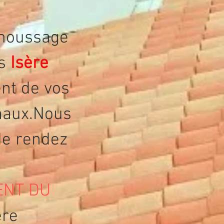
émoussage
es
Isère
nt de vos
enaux.Nous
de rendez
ENT DU
ère