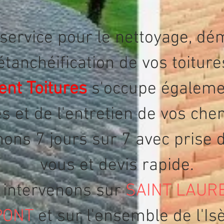
 service pour le nettoyage, d
étanchéification de vos toitur
ent Toitures
s'occupe égaleme
s et de l'entretien de vos ch
nons 7 jours sur 7 avec prise 
vous et devis rapide.
 intervenons sur
SAINT LAUR
PONT
et sur l'ensemble de l'Is