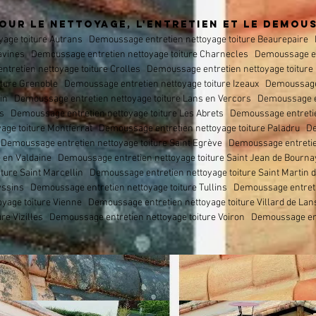
OUR LE NETTOYAGE, L'ENTRETIEN ET LE DEMOU
age toiture
Autrans
Demoussage entretien nettoyage toiture
Beaurepaire D
avines
Demoussage entretien nettoyage toiture
Charnecles
Demoussage ent
tretien nettoyage toiture
Crolles
Demoussage entretien nettoyage toiture
ture Grenoble Demoussage entretien nettoyage toiture Izeaux Demoussage e
Pin Demoussage entretien nettoyage toiture Lans en Vercors Demoussage ent
s Demoussage entretien nettoyage toiture Les Abrets Demoussage entreti
age toiture Montferrat Demoussage entretien nettoyage toiture Paladru Dem
emoussage entretien nettoyage toiture Saint Egrève Demoussage entretien 
e en Valdaine Demoussage entretien nettoyage toiture Saint Jean de Bourna
ture Saint Marcellin Demoussage entretien nettoyage toiture Saint Martin
ssins Demoussage entretien nettoyage toiture Tullins Demoussage entreti
yage toiture Vienne Demoussage entretien nettoyage toiture Villard de La
re Vizilles Demoussage entretien nettoyage toiture Voiron Demoussage ent