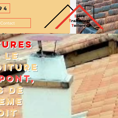
94
Contact
TURES
 LE
OITURE
PONT,
S DE
IEME
OIT