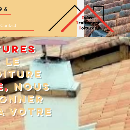
94
Contact
TURES
 LE
OITURE
e,
NOUS
DONNER
A VOTRE