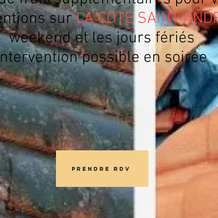
entions sur
LA COTE SAINT AND
weekend et les jours fériés
Intervention possible en soirée
Prendre RDV