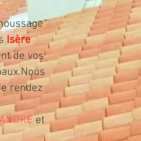
émoussage
es
Isère
nt de vos
enaux.Nous
de rendez
 ANDRE
et