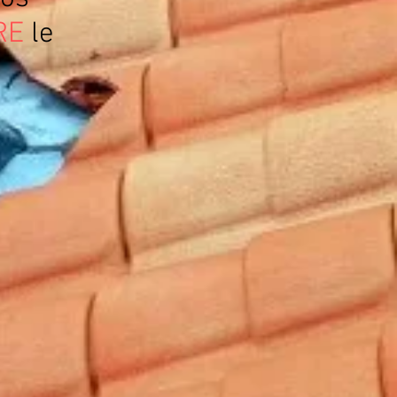
RE
le