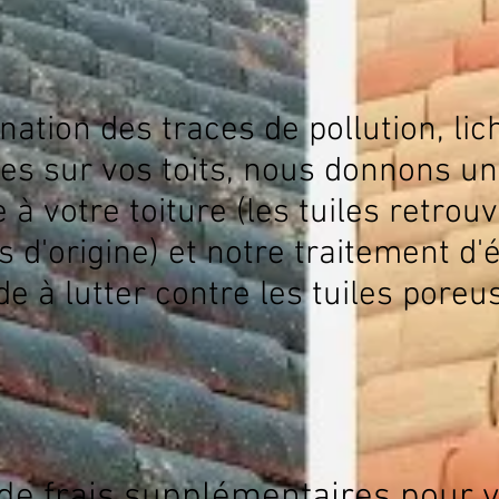
nation des traces de pollution, lic
s sur vos toits, nous donnons un
 à votre toiture (les tuiles retrou
s d'origine) et notre traitement d'
de à lutter contre les tuiles poreu
de frais supplémentaires pour 