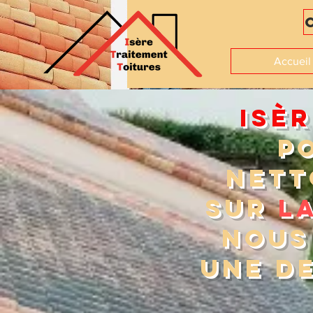
Accueil
ISÈ
P
NETT
sur
L
NOUS
UNE D