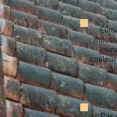
Elimi
mousse
jeune
couleur
ai
Pas 