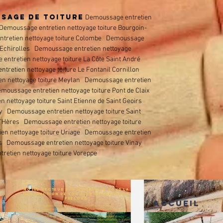
SSAGE DE TOITURE
Demoussage entretien
emoussage entretien nettoyage toiture Bourgoin-
retien nettoyage toiture
Colombe
Demoussage
Echirolles
Demoussage entretien nettoyage
ntretien nettoyage toiture La Côte Saint André
retien nettoyage toiture Le Fontanil Cornillon
en nettoyage toiture Meylan Demoussage entretien
oussage entretien nettoyage toiture Pont de Claix
nettoyage toiture Saint Etienne de Saint Geoirs
y Demoussage entretien nettoyage toiture Saint
 d’Hères Demoussage entretien nettoyage
toiture
en nettoyage toiture Uriage Demoussage entretien
ns Demoussage entretien nettoyage toiture Vinay
retien nettoyage toiture Voreppe
NOTRE SECTEUR D'INTERVENTION POUR LA
DESTRUCTION DE VOS NIDS DE GUEPES ET
FRELONS
Accueil
Destruction nids de guêpes et frelons Apprieu
Destruction nids de guêpes et
frelons
Autrans
Destruction nids de guêpes et frelons
Beaurepaire Destruction nids de
guêpes et frelons Bourgoin-Jallieu
Destruction nids de guêpes et frelons
Charavines
Destruction nids de guêpes et frelons
Charnecles
Destruction nids de guêpes et
frelons
Colombe
Destruction nids de guêpes et frelons
Corenc
Destruction nids de guêpes