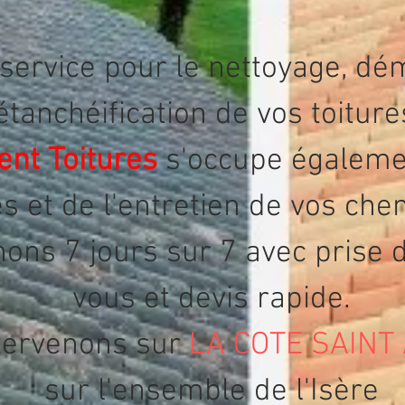
 service pour le nettoyage, d
étanchéification de vos toitur
ent Toitures
s'occupe égaleme
s et de l'entretien de vos ch
nons 7 jours sur 7 avec prise 
vous et devis rapide.
tervenons sur
LA COTE SAINT
sur l'ensemble de l'Isère