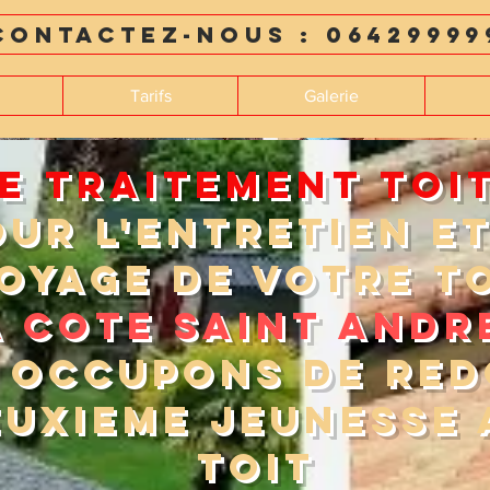
Contactez-nous : 06429999
Tarifs
Galerie
RE TRAITEMENT TOI
OUR L'ENTRETIEN ET
OYAGE DE VOTRE T
a cote saint andr
 OCCUPONS DE RE
EUXIEME JEUNESSE 
TOIT