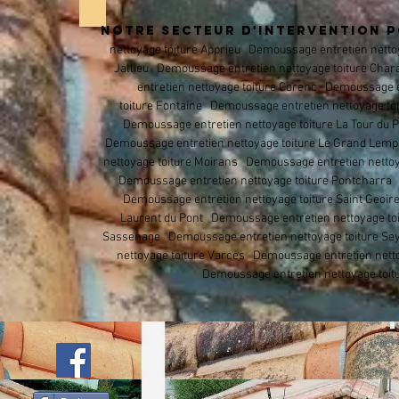
NOTRE SECTEUR D'INTERVENTION P
nettoyage toiture Apprieu
Demoussage entretien nettoy
Jallieu
Demoussage entretien nettoyage toiture
Char
entretien nettoyage toiture
Corenc
Demoussage en
toiture
Fontaine Demoussage entretien nettoyage toi
Demoussage entretien nettoyage toiture La Tour du 
Demoussage entretien nettoyage toiture Le Grand Lemp
nettoyage toiture Moirans Demoussage entretien nettoy
Demoussage entretien nettoyage toiture Pontcharra D
Demoussage entretien nettoyage toiture Saint Geoir
Laurent du Pont Demoussage entretien nettoyage toi
Sassenage Demoussage entretien nettoyage toiture Sey
nettoyage toiture Varces Demoussage entretien netto
Demoussage entretien nettoyage toitu