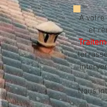
A votre
et ré
Traitem
terrasse
i
nterve
Nous in