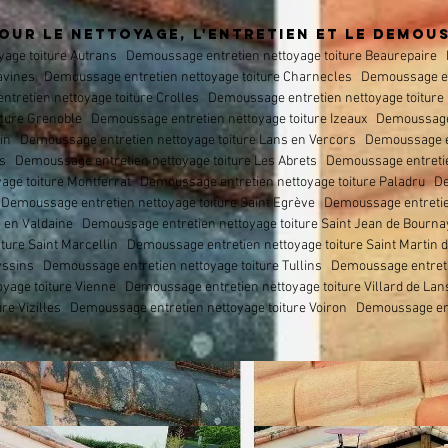
OUR LE NETTOYAGE, L'ENTRETIEN ET LE DEMOU
age toiture
Autrans
Demoussage entretien nettoyage toiture
Beaurepaire D
avines
Demoussage entretien nettoyage toiture
Charnecles
Demoussage ent
tretien nettoyage toiture
Crolles
Demoussage entretien nettoyage toiture
ture Grenoble Demoussage entretien nettoyage toiture Izeaux Demoussage e
Pin Demoussage entretien nettoyage toiture Lans en Vercors Demoussage ent
s Demoussage entretien nettoyage toiture Les Abrets Demoussage entreti
age toiture Montferrat Demoussage entretien nettoyage toiture Paladru Dem
emoussage entretien nettoyage toiture Saint Egrève Demoussage entretien 
e en Valdaine Demoussage entretien nettoyage toiture Saint Jean de Bourna
ture Saint Marcellin Demoussage entretien nettoyage toiture Saint Martin
ssins Demoussage entretien nettoyage toiture Tullins Demoussage entreti
yage toiture Vienne Demoussage entretien nettoyage toiture Villard de La
re Vizilles Demoussage entretien nettoyage toiture Voiron Demoussage ent